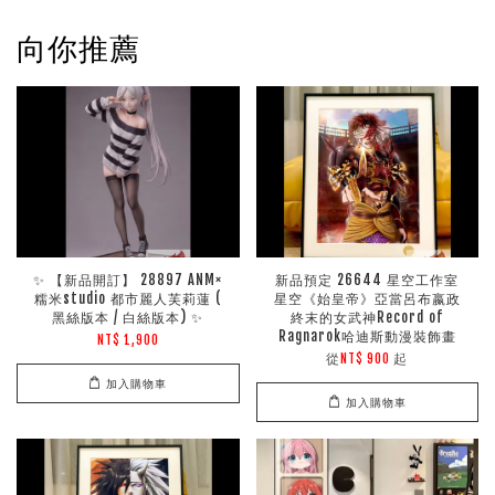
向你推薦
✨ 【新品開訂】 28897 ANM×
新品預定 26644 星空工作室
糯米studio 都市麗人芙莉蓮 (
星空《始皇帝》亞當呂布嬴政
黑絲版本 / 白絲版本) ✨
終末的女武神Record of
Ragnarok哈迪斯動漫裝飾畫
NT$ 1,900
從
起
NT$ 900
加入購物車
加入購物車