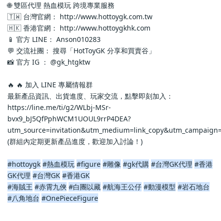
🌐 雙區代理 熱血模玩 跨境專業服務
🇹🇼 台灣官網： http://www.hottoygk.com.tw
🇭🇰 香港官網： http://www.hottoygkhk.com
📱 官方 LINE： Anson010283
💬 交流社團： 搜尋「HotToyGK 分享和買賣谷」
📸 官方 IG ： @gk_htgktw
🔥 🔥 加入 LINE 專屬情報群
最新產品資訊、出貨進度、玩家交流，點擊即刻加入：
https://line.me/ti/g2/WLbj-MSr-
bvx9_bJ5QfPphWCM1UOUL9rrP4DEA?
utm_source=invitation&utm_medium=link_copy&utm_campaign=
(群組內定期更新產品進度，歡迎加入討論！)
#hottoygk
#熱血模玩
#figure
#雕像
#gk代購
#台灣GK代理
#香港
GK代理
#台灣GK
#香港GK
#海賊王
#赤霄九俠
#白團以藏
#航海王公仔
#動漫模型
#岩石地台
#八角地台
#OnePieceFigure