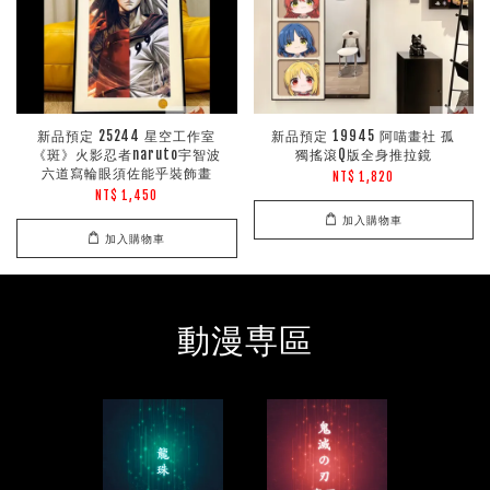
新品預定 25244 星空工作室
新品預定 19945 阿喵畫社 孤
《斑》火影忍者naruto宇智波
獨搖滾Q版全身推拉鏡
六道寫輪眼須佐能乎裝飾畫
NT$ 1,820
NT$ 1,450
加入購物車
加入購物車
動漫専區