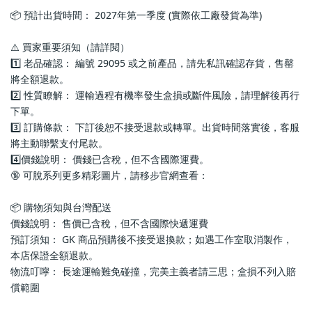
📦 預計出貨時間： 2027年第一季度 (實際依工廠發貨為準)
⚠️ 買家重要須知（請詳閱）
1️⃣ 老品確認： 編號 29095 或之前產品，請先私訊確認存貨，售罄
將全額退款。
2️⃣ 性質瞭解： 運輸過程有機率發生盒損或斷件風險，請理解後再行
下單。
3️⃣ 訂購條款： 下訂後恕不接受退款或轉單。出貨時間落實後，客服
將主動聯繫支付尾款。
4️⃣價錢說明： 價錢已含稅，但不含國際運費。
🔞 可脫系列更多精彩圖片，請移步官網查看： 
📦 購物須知與台灣配送
價錢說明： 售價已含稅，但不含國際快遞運費
預訂須知： GK 商品預購後不接受退換款；如遇工作室取消製作，
本店保證全額退款。
物流叮嚀： 長途運輸難免碰撞，完美主義者請三思；盒損不列入賠
償範圍