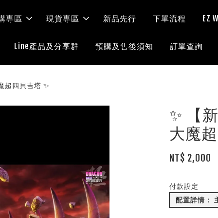
購専區
現貨専區
新品先行
下單流程
EZ
Line產品及分享群
預購及售後須知
訂單查詢
大魔超四貝吉塔 ✨
✨ 【新
大魔超
NT$ 2,000
付款設定
配置詳情： 主體