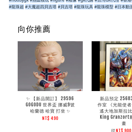
#龍珠超
#大魔超四貝吉塔
#貝吉塔
#龍珠玩具
#龍珠模型
#日本動
向你推薦
✨ 【新品開訂】 29596
新品預定 2568
GOGODU 世界盃 挪威9號
作室 《光能使
哈蘭德 哈寶 打坐 ✨
遙大地加斯拉比Ma
King Granzo
NT$ 490
畫
從
NT$ 90