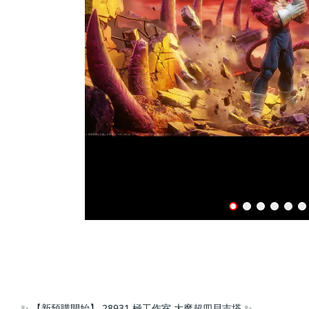
✨ 【新預購開始】 28931 極工作室 大魔超四貝吉塔 ✨