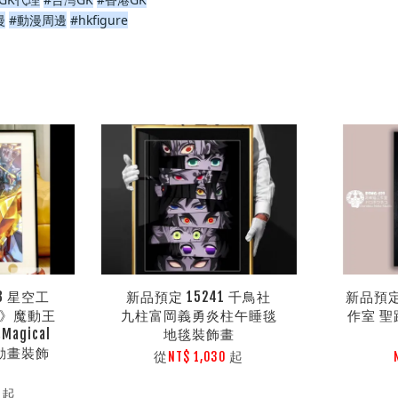
漫
#動漫周邊
#hkfigure
3 星空工
新品預定 15241 千鳥社
新品預定
者》魔動王
九柱富岡義勇炎柱午睡毯
作室 聖
gical
地毯裝飾畫
rt動畫裝飾
從
起
NT$ 1,030
起
0