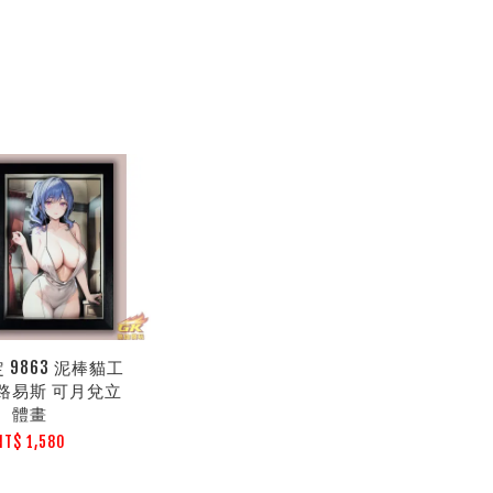
 9863 泥棒貓工
路易斯 可月兌立
體畫
NT$ 1,580