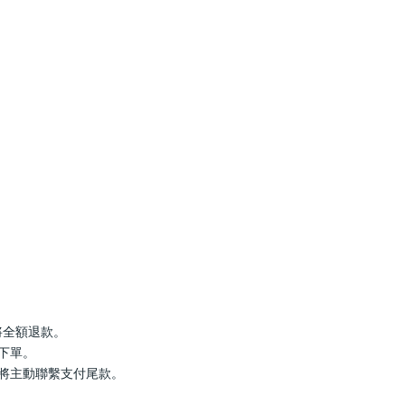
罄將全額退款。
行下單。
服將主動聯繫支付尾款。