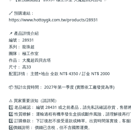
🔗 預購連結：
https://www.hottoygk.com.tw/products/28931
📌 產品詳情介紹
編號： 28931
系列： 龍珠超
團隊： 極工作室
作品： 大魔超四貝吉塔
尺寸： 高33
配置詳情： 主體+地台 全款 NT$ 4350 / 訂金 NT$ 2000
📦 預計出貨時間： 2027年第一季度 (實際依工廠發貨為準)
⚠️ 買家重要須知（請詳閱）
1️⃣ 老品確認： 編號 28431 或之前產品，請先私訊確認存貨，售
2️⃣ 性質瞭解： 運輸過程有機率發生盒損或斷件風險，請理解後再
3️⃣ 訂購條款： 下訂後恕不接受退款或轉單。出貨時間落實後，客
4️⃣價錢說明： 價錢已含稅，但不含國際運費。