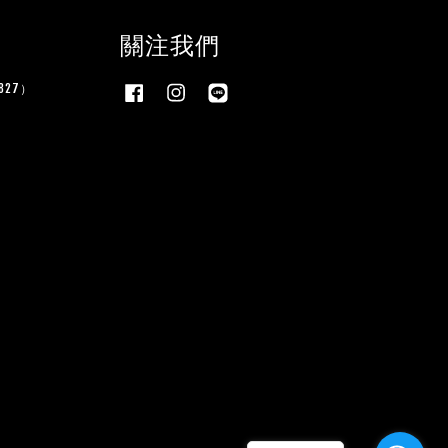
關注我們
27）
Facebook
Instagram
Line