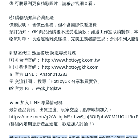
🔞 可脫系列更多精彩圖片，請移步官網查看： 
📦 購物須知與台灣配送
價錢說明： 售價已含稅，但不含國際快遞運費
預訂須知： GK 商品預購後不接受退換款；如遇工作室取消製作，
物流叮嚀： 長途運輸難免碰撞，完美主義者請三思；盒損不列入賠
🌐 雙區代理 熱血模玩 跨境專業服務
🇹🇼 台灣官網： http://www.hottoygk.com.tw
🇭🇰 香港官網： http://www.hottoygkhk.com
📱 官方 LINE： Anson010283
💬 交流社團： 搜尋「HotToyGK 分享和買賣谷」
📸 官方 IG ： @gk_htgktw
🔥 🔥 加入 LINE 專屬情報群
最新產品資訊、出貨進度、玩家交流，點擊即刻加入：
https://line.me/ti/g2/WLbj-MSr-bvx9_bJ5QfPphWCM1UOUL9r
(群組內定期更新產品進度，歡迎加入討論！)
#hottoygk
#熱血模玩
#figure
#雕像
#gk代購
#台灣GK代理
#香港