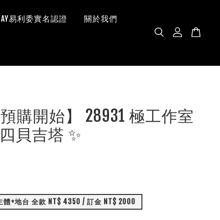
 WAY易利委實名認證
關於我們
預購開始】 28931 極工作室
四貝吉塔 ✨
+地台 全款 NT$ 4350 / 訂金 NT$ 2000