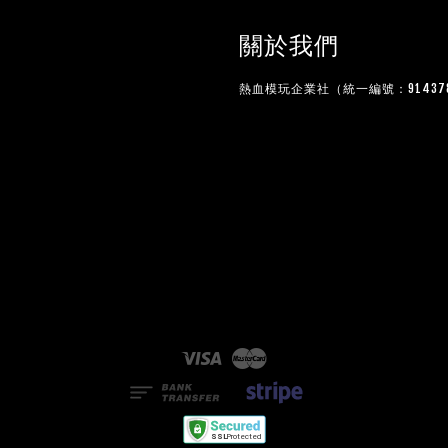
關於我們
熱血模玩企業社（統一編號：914378
Visa
Master