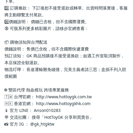
下單。
3️⃣ 訂購條款： 下訂後恕不接受退款或轉單。出貨時間落實後，客服
將主動聯繫支付尾款。
4️⃣價錢說明： 價錢已含稅，但不含國際運費。
🔞 可脫系列更多精彩圖片，請移步官網查看： 
📦 購物須知與台灣配送
價錢說明： 售價已含稅，但不含國際快遞運費
預訂須知： GK 商品預購後不接受退換款；如遇工作室取消製作，
本店保證全額退款。
物流叮嚀： 長途運輸難免碰撞，完美主義者請三思；盒損不列入賠
償範圍
🌐 雙區代理 熱血模玩 跨境專業服務
🇹🇼 台灣官網： http://www.hottoygk.com.tw
🇭🇰 香港官網： http://www.hottoygkhk.com
📱 官方 LINE： Anson010283
💬 交流社團： 搜尋「HotToyGK 分享和買賣谷」
📸 官方 IG ： @gk_htgktw