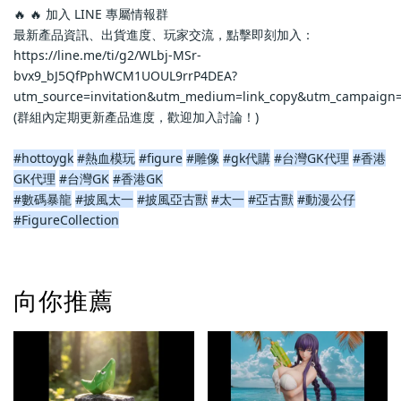
🔥 🔥 加入 LINE 專屬情報群
最新產品資訊、出貨進度、玩家交流，點擊即刻加入：
https://line.me/ti/g2/WLbj-MSr-
bvx9_bJ5QfPphWCM1UOUL9rrP4DEA?
utm_source=invitation&utm_medium=link_copy&utm_campaign=
(群組內定期更新產品進度，歡迎加入討論！)
#hottoygk
#熱血模玩
#figure
#雕像
#gk代購
#台灣GK代理
#香港
GK代理
#台灣GK
#香港GK
#數碼暴龍
#披風太一
#披風亞古獸
#太一
#亞古獸
#動漫公仔
#FigureCollection
向你推薦