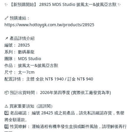
✨ 【新預購開始】 28925 MDS Studio 披風太一&披風亞古獸 ✨
🔗 預購連結：
https://www.hottoygk.com.tw/products/28925
📌 產品詳情介紹
編號： 28925
系列： 數碼暴龍
團隊： MDS Studio
作品： 披風太一&披風亞古獸
尺寸： 太一7cm
配置詳情： 主體 全款 NT$ 1940 / 訂金 NT$ 940
📦 預計出貨時間： 2026年第四季度 (實際依工廠發貨為準)
⚠️ 買家重要須知（請詳閱）
1️⃣ 老品確認： 編號 28425 或之前產品，請先私訊確認存貨，售罄
將全額退款。
2️⃣ 性質瞭解： 運輸過程有機率發生盒損或斷件風險，請理解後再行