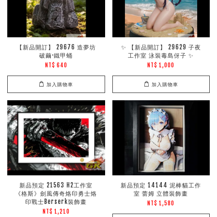
【新品開訂】 29676 造夢坊
✨ 【新品開訂】 29629 子夜
破繭·鐵甲蛹
工作室 泳裝毒島伢子 ✨
NT$ 640
NT$ 1,000
加入購物車
加入購物車
新品預定 21563 H2工作室
新品預定 14144 泥棒貓工作
《格斯》劍風傳奇烙印勇士烙
室 蕾姆 立體裝飾畫
印戰士Berserk裝飾畫
NT$ 1,580
NT$ 1,210