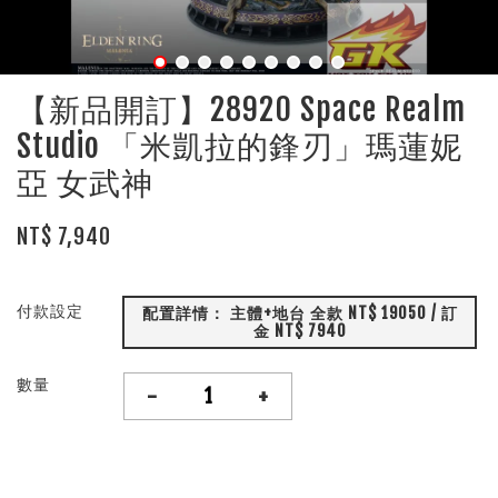
【新品開訂】28920 Space Realm
Studio 「米凱拉的鋒刃」瑪蓮妮
亞 女武神
NT$ 7,940
付款設定
配置詳情： 主體+地台 全款 NT$ 19050 / 訂
金 NT$ 7940
數量
-
+