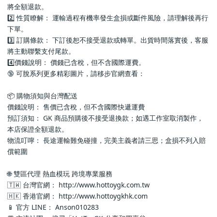
將全額退款。
2️⃣ 性質瞭解： 運輸過程有機率發生盒損或斷件風險，請理解後再行
下單。
3️⃣ 訂購條款： 下訂後恕不接受退款或轉單。出貨時間落實後，客服
將主動聯繫支付尾款。
4️⃣價錢說明： 價錢已含稅，但不含國際運費。
🔞 可脫系列更多精彩圖片，請移步官網查看： 
📦 購物須知與台灣配送
價錢說明： 售價已含稅，但不含國際快遞運費
預訂須知： GK 商品預購後不接受退換款；如遇工作室取消製作，
本店保證全額退款。
物流叮嚀： 長途運輸難免碰撞，完美主義者請三思；盒損不列入賠
償範圍
🌐 雙區代理 熱血模玩 跨境專業服務
🇹🇼 台灣官網： http://www.hottoygk.com.tw
🇭🇰 香港官網： http://www.hottoygkhk.com
📱 官方 LINE： Anson010283