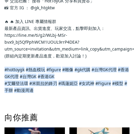
💬 交流社團： 搜尋「HotToyGK 分享和買賣谷」
📸 官方 IG ： @gk_htgktw
🔥 🔥 加入 LINE 專屬情報群
最新產品資訊、出貨進度、玩家交流，點擊即刻加入：
https://line.me/ti/g2/WLbj-MSr-
bvx9_bJ5QfPphWCM1UOUL9rrP4DEA?
utm_source=invitation&utm_medium=link_copy&utm_campaign=
(群組內定期更新產品進度，歡迎加入討論！)
#hottoygk
#熱血模玩
#figure
#雕像
#gk代購
#台灣GK代理
#香港
GK代理
#台灣GK
#香港GK
#艾爾登法環
#米凱拉的鋒刃
#瑪蓮妮亞
#女武神
#Figure
#模型
#
手辦
#動漫周邊
向你推薦