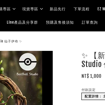
購専區
現貨専區
新品先行
下單流程
EZ
Line產品及分享群
預購及售後須知
訂單查詢
udio 仙子伊布 ✨
✨ 【新預
Stud
NT$ 1,000
付款設定
配置詳情： 主體