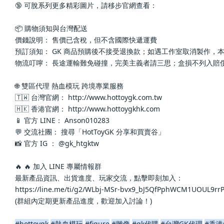
🔞 可脫系列更多精彩圖片，請移步官網查看： 
📦 購物須知與台灣配送
價錢說明： 售價已含稅，但不含國際快遞運費
預訂須知： GK 商品預購後不接受退換款；如遇工作室取消製作，
物流叮嚀： 長途運輸難免碰撞，完美主義者請三思；盒損不列入賠
🌐 雙區代理 熱血模玩 跨境專業服務
🇹🇼 台灣官網： http://www.hottoygk.com.tw
🇭🇰 香港官網： http://www.hottoygkhk.com
📱 官方 LINE： Anson010283
💬 交流社團： 搜尋「HotToyGK 分享和買賣谷」
📸 官方 IG ： @gk_htgktw
🔥 🔥 加入 LINE 專屬情報群
最新產品資訊、出貨進度、玩家交流，點擊即刻加入：
https://line.me/ti/g2/WLbj-MSr-bvx9_bJ5QfPphWCM1UOUL9r
(群組內定期更新產品進度，歡迎加入討論！)
#hottoygk
#熱血模玩
#figure
#雕像
#gk代購
#台灣GK代理
#香港