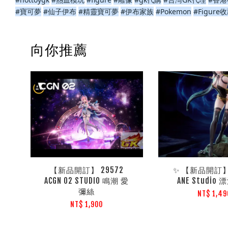
#寶可夢
#仙子伊布
#精靈寶可夢
#伊布家族
#Pokemon
#Figure
向你推薦
【新品開訂】 29572
✨ 【新品開訂】 
ACGN 02 STUDIO 鳴潮 愛
ANE Studio
彌絲
NT$ 1,49
NT$ 1,900