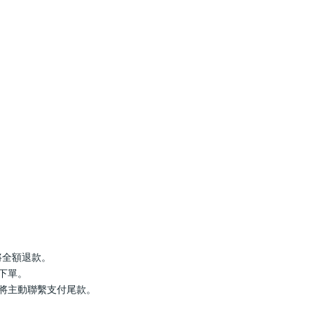
罄將全額退款。
行下單。
服將主動聯繫支付尾款。