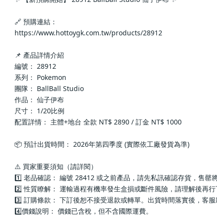
🔗 預購連結：
https://www.hottoygk.com.tw/products/28912
📌 產品詳情介紹
編號： 28912
系列： Pokemon
團隊： BallBall Studio
作品： 仙子伊布
尺寸： 1/20比例
配置詳情： 主體+地台 全款 NT$ 2890 / 訂金 NT$ 1000
📦 預計出貨時間： 2026年第四季度 (實際依工廠發貨為準)
⚠️ 買家重要須知（請詳閱）
1️⃣ 老品確認： 編號 28412 或之前產品，請先私訊確認存貨，售
2️⃣ 性質瞭解： 運輸過程有機率發生盒損或斷件風險，請理解後再
3️⃣ 訂購條款： 下訂後恕不接受退款或轉單。出貨時間落實後，客
4️⃣價錢說明： 價錢已含稅，但不含國際運費。