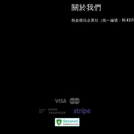
關於我們
熱血模玩企業社（統一編號：914378
Visa
Master