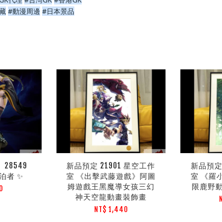
收藏
#動漫周邊
#日本景品
28549
新品預定 21901 星空工作
新品預定 
 漂泊者 ✨
室 《出擊武藤遊戲》阿圖
室 《羅
姆遊戲王黑魔導女孩三幻
限鹿野
0
神天空龍動畫裝飾畫
NT$ 1,440