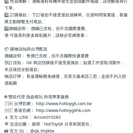
2️⃣ 性質瞭解： 運輸過程有機率發生盒損或斷件風險，請理解後再行
下單。
3️⃣ 訂購條款： 下訂後恕不接受退款或轉單。出貨時間落實後，客服
將主動聯繫支付尾款。
4️⃣價錢說明： 價錢已含稅，但不含國際運費。
🔞 可脫系列更多精彩圖片，請移步官網查看： 
📦 購物須知與台灣配送
價錢說明： 售價已含稅，但不含國際快遞運費
預訂須知： GK 商品預購後不接受退換款；如遇工作室取消製作，
本店保證全額退款。
物流叮嚀： 長途運輸難免碰撞，完美主義者請三思；盒損不列入賠
償範圍
🌐 雙區代理 熱血模玩 跨境專業服務
🇹🇼 台灣官網： http://www.hottoygk.com.tw
🇭🇰 香港官網： http://www.hottoygkhk.com
📱 官方 LINE： Anson010283
💬 交流社團： 搜尋「HotToyGK 分享和買賣谷」
📸 官方 IG ： @gk_htgktw