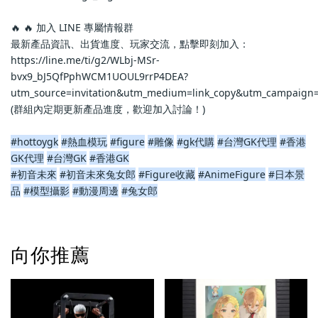
🔥 🔥 加入 LINE 專屬情報群
最新產品資訊、出貨進度、玩家交流，點擊即刻加入：
https://line.me/ti/g2/WLbj-MSr-
bvx9_bJ5QfPphWCM1UOUL9rrP4DEA?
utm_source=invitation&utm_medium=link_copy&utm_campaign=
(群組內定期更新產品進度，歡迎加入討論！)
#hottoygk
#熱血模玩
#figure
#雕像
#gk代購
#台灣GK代理
#香港
GK代理
#台灣GK
#香港GK
#初音未來
#初音未來兔女郎
#Figure收藏
#AnimeFigure
#日本景
品
#模型攝影
#動漫周邊
#兔女郎
向你推薦