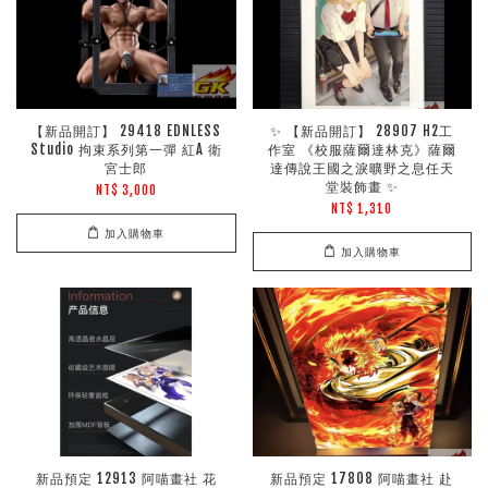
【新品開訂】 29418 EDNLESS
✨ 【新品開訂】 28907 H2工
Studio 拘束系列第一彈 紅A 衛
作室 《校服薩爾達林克》薩爾
宮士郎
達傳說王國之淚曠野之息任天
堂裝飾畫 ✨
NT$ 3,000
NT$ 1,310
加入購物車
加入購物車
新品預定 12913 阿喵畫社 花
新品預定 17808 阿喵畫社 赴